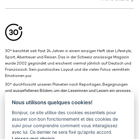
Aller en haut de la page
Bas de page
30° berichtet seit fast 24 Jahren in einem einzigen Heft über Lifestyle,
Sport, Abenteuer und Reisen. Das in der Schweiz ansässige Magazin
wurde 2002 gegründet und erscheint viermal jährlich auf Deutsch und
Französisch. Sein puristisches Layout und die vielen Fotos vermitteln
Emotionen pur.
30° durchforscht unseren Planeten nach Reportagen, Begegnungen
und ausgefallenen Bildern, um den Leserinnen und Lesern ein grosses,
schönes Fenster zur Welt zu bieten.
Nous utilisons quelques cookies!
Bonjour, ce site utilise des cookies essentiels pour
Medienkits
Kontakt
assurer son bon fonctionnement et des cookies de
suivi pour comprendre comment vous interagissez
Jobs
Vertraulichkeit
avec lui. Ce dernier ne sera fixé qu'après accord.
Laissez-moi choisir