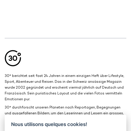
Aller en haut de la page
Bas de page
30° berichtet seit fast 24 Jahren in einem einzigen Heft über Lifestyle,
Sport, Abenteuer und Reisen. Das in der Schweiz ansässige Magazin
wurde 2002 gegründet und erscheint viermal jährlich auf Deutsch und
Französisch. Sein puristisches Layout und die vielen Fotos vermitteln
Emotionen pur.
30° durchforscht unseren Planeten nach Reportagen, Begegnungen
und ausgefallenen Bildern, um den Leserinnen und Lesern ein grosses,
schönes Fenster zur Welt zu bieten.
Nous utilisons quelques cookies!