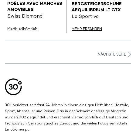
POÊLES AVEC MANCHES
BERGSTEIGERSCHUHE
AMOVIBLES
AEQUILIBRIUM LT GTX
Swiss Diamond
La Sportiva
MEHR ERFAHREN
MEHR ERFAHREN
NÄCHSTE SEITE
Aller en haut de la page
Bas de page
30° berichtet seit fast 24 Jahren in einem einzigen Heft über Lifestyle,
Sport, Abenteuer und Reisen. Das in der Schweiz ansässige Magazin
wurde 2002 gegründet und erscheint viermal jährlich auf Deutsch und
Französisch. Sein puristisches Layout und die vielen Fotos vermitteln
Emotionen pur.