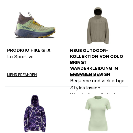
PRODIGIO HIKE GTX
NEUE OUTDOOR-
KOLLEKTION VON ODLO
La Sportiva
BRINGT
WANDERKLEIDUNG IM
FRISCHEN DESIGN
MEHR ERFAHREN
MEHR ERFAHREN
Bequeme und vielseitige
Styles lassen
Wanderfans die Natur
neu erleben.