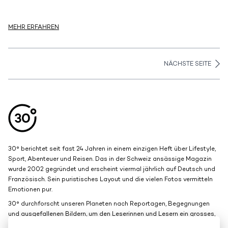
MEHR ERFAHREN
NÄCHSTE SEITE
Aller en haut de la page
Bas de page
30° berichtet seit fast 24 Jahren in einem einzigen Heft über Lifestyle,
Sport, Abenteuer und Reisen. Das in der Schweiz ansässige Magazin
wurde 2002 gegründet und erscheint viermal jährlich auf Deutsch und
Französisch. Sein puristisches Layout und die vielen Fotos vermitteln
Emotionen pur.
30° durchforscht unseren Planeten nach Reportagen, Begegnungen
und ausgefallenen Bildern, um den Leserinnen und Lesern ein grosses,
schönes Fenster zur Welt zu bieten.