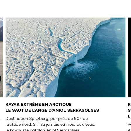
KAYAK EXTRÊME EN ARCTIQUE
R
LE SAUT DE L’ANGE D’ANIOL SERRASOLSES
S
E
Destination Spitzberg, par près de 80° de
N
latitude nord. S’il n’a jamais eu froid aux yeux,
P
le kayakiste catalan Aniol Serrasolses,
K