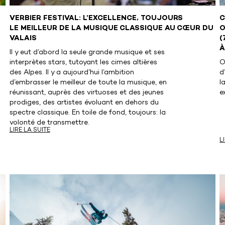
VERBIER FESTIVAL: L’EXCELLENCE, TOUJOURS
C
LE MEILLEUR DE LA MUSIQUE CLASSIQUE AU CŒUR DU
O
VALAIS
(
À
Il y eut d’abord la seule grande musique et ses
interprètes stars, tutoyant les cimes altières
O
des Alpes. Il y a aujourd’hui l’ambition
d
d’embrasser le meilleur de toute la musique, en
l
réunissant, auprès des virtuoses et des jeunes
e
prodiges, des artistes évoluant en dehors du
spectre classique. En toile de fond, toujours: la
volonté de transmettre.
LIRE LA SUITE
L