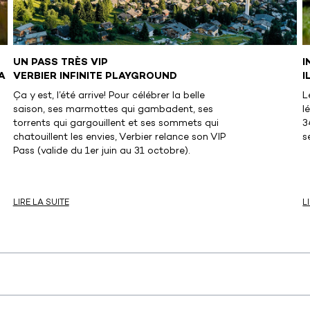
UN PASS TRÈS VIP
I
A
VERBIER INFINITE PLAYGROUND
I
Ça y est, l’été arrive! Pour célébrer la belle
L
saison, ses marmottes qui gambadent, ses
l
torrents qui gargouillent et ses sommets qui
3
chatouillent les envies, Verbier relance son VIP
s
Pass (valide du 1er juin au 31 octobre).
LIRE LA SUITE
L