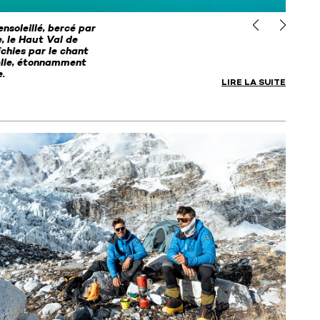
nsoleillé, bercé par
SOU
, le Haut Val de
IS
chies par le chant
ielle, étonnamment
.
LIRE LA SUITE