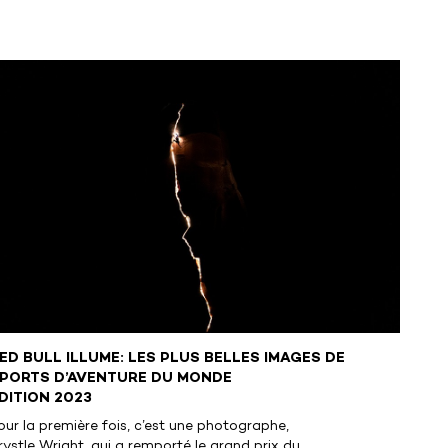
ED BULL ILLUME: LES PLUS BELLES IMAGES DE
PORTS D’AVENTURE DU MONDE
DITION 2023
our la première fois, c’est une photographe,
rystle Wright, qui a remporté le grand prix du