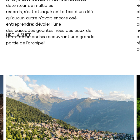
détenteur de multiples
R
records, s’est attaqué cette fois à un défi
p
qu’aucun autre n’avait encore osé
a
entreprendre: dévaler l’une
a
des cascades géantes nées des eaux de
h
LIRE LA SUITE
fonte de l’inlandsis recouvrant une grande
p
L
partie de l’archipel!
r
d