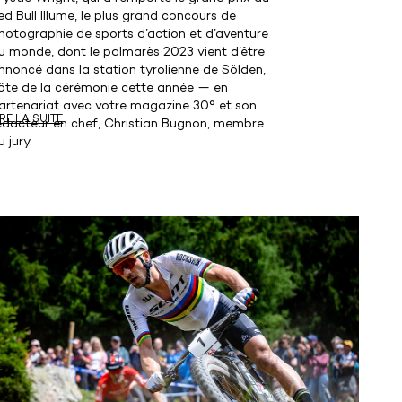
ed Bull Illume, le plus grand concours de
hotographie de sports d’action et d’aventure
u monde, dont le palmarès 2023 vient d’être
nnoncé dans la station tyrolienne de Sölden,
ôte de la cérémonie cette année — en
artenariat avec votre magazine 30° et son
IRE LA SUITE
édacteur en chef, Christian Bugnon, membre
u jury.