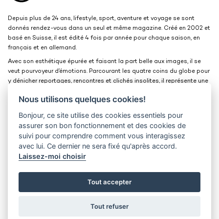
Depuis plus de 24 ans, lifestyle, sport, aventure et voyage se sont
donnés rendez-vous dans un seul et même magazine. Créé en 2002 et
basé en Suisse, il est édité 4 fois par année pour chaque saison, en
français et en allemand.
Avec son esthétique épurée et faisant la part belle aux images, il se
veut pourvoyeur d’émotions. Parcourant les quatre coins du globe pour
y dénicher reportages, rencontres et clichés insolites, il représente une
belle et grande fenêtre ouverte sur le monde.
Nous utilisons quelques cookies!
Bonjour, ce site utilise des cookies essentiels pour
Kits médias
Contact
assurer son bon fonctionnement et des cookies de
suivi pour comprendre comment vous interagissez
Jobs
Confidentialité
avec lui. Ce dernier ne sera fixé qu'après accord.
Laissez-moi choisir
30° magazine
Pl. de la Palud 23
1003 Lausanne
Tout accepter
© 2002-2026 30° magazine - Tous droits réservés
Tout refuser
District Creative Lab sàrl
Developped by
Bee Interactive