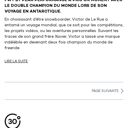
FWT BY PEAK PERFORMANCE A PRIS UN MOMENT AVEC
LE DOUBLE CHAMPION DU MONDE LORS DE SON
VOYAGE EN ANTARCTIQUE.
En choisissant d’être snowboarder, Victor de Le Rue a
entamé un voyage mondial, que ce soit pour les compétitions,
les projets vidéos, ou les aventures personnelles. Suivant les
traces de son grand frère Xavier, Victor a laissé une marque
indélébile en devenant deux fois champion du monde de
freeride.
LIRE LA SUITE
PAGE SUIVANTE
Aller en haut de la page
Bas de page