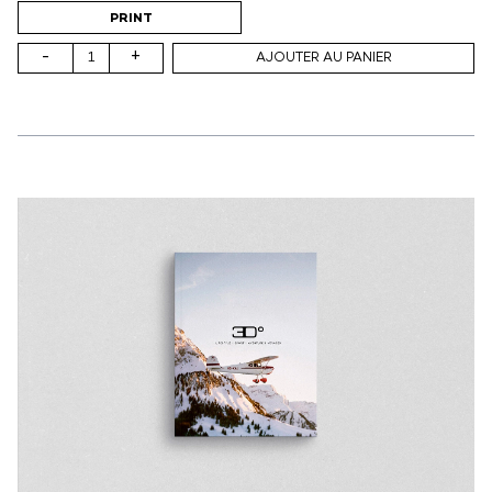
Support (print ou digital)
PRINT
-
+
AJOUTER AU PANIER