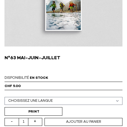
N°63 MAI-JUIN-JUILLET
DISPONIBILITÉ
EN STOCK
CHF 5.00
Support (print ou digital)
PRINT
-
+
AJOUTER AU PANIER