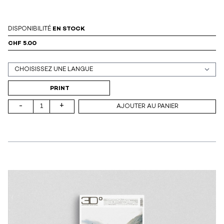
DISPONIBILITÉ
EN STOCK
CHF 5.00
Support (print ou digital)
PRINT
-
+
AJOUTER AU PANIER