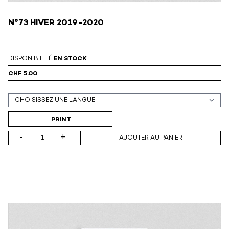
N°73 HIVER 2019-2020
DISPONIBILITÉ
EN STOCK
CHF 5.00
Support (print ou digital)
PRINT
-
+
AJOUTER AU PANIER