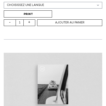
Support (print ou digital)
PRINT
-
+
AJOUTER AU PANIER