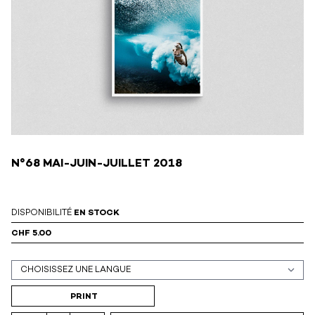
N°68 MAI-JUIN-JUILLET 2018
DISPONIBILITÉ
EN STOCK
CHF 5.00
Support (print ou digital)
PRINT