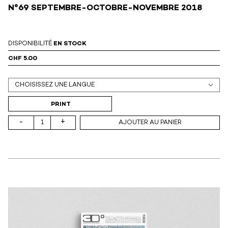
N°69 SEPTEMBRE-OCTOBRE-NOVEMBRE 2018
DISPONIBILITÉ
EN STOCK
CHF 5.00
Support (print ou digital)
PRINT
-
+
AJOUTER AU PANIER