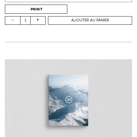
Support (print ou digital)
PRINT
-
+
AJOUTER AU PANIER