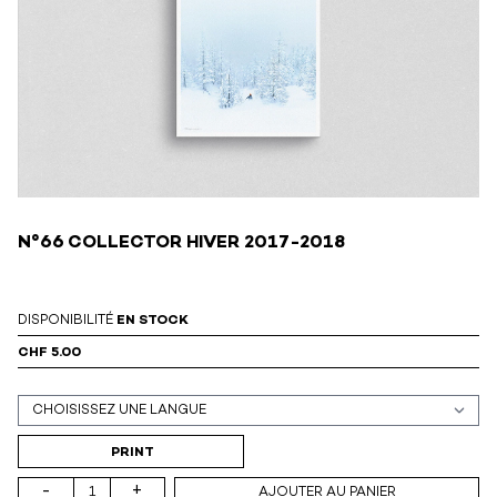
N°66 COLLECTOR HIVER 2017-2018
DISPONIBILITÉ
EN STOCK
CHF 5.00
Support (print ou digital)
PRINT
-
+
AJOUTER AU PANIER