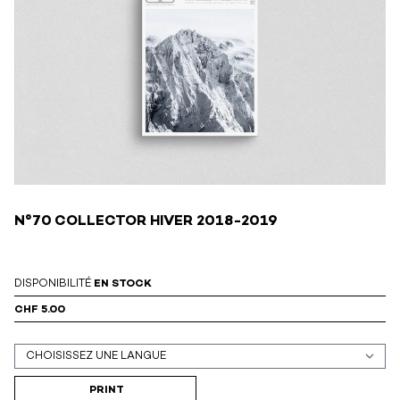
N°70 COLLECTOR HIVER 2018-2019
DISPONIBILITÉ
EN STOCK
CHF 5.00
Support (print ou digital)
PRINT