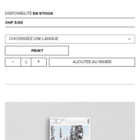
DISPONIBILITÉ
EN STOCK
CHF 5.00
Support (print ou digital)
PRINT
-
+
AJOUTER AU PANIER