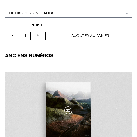
Support (print ou digital)
PRINT
-
+
AJOUTER AU PANIER
ANCIENS NUMÉROS