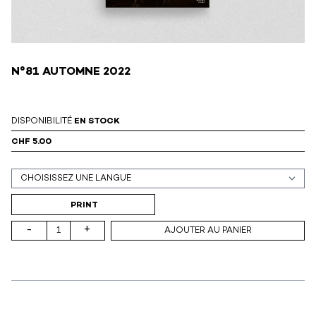
N°81 AUTOMNE 2022
DISPONIBILITÉ
EN STOCK
CHF 5.00
Support (print ou digital)
PRINT
-
+
AJOUTER AU PANIER