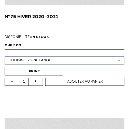
N°75 HIVER 2020-2021
DISPONIBILITÉ
EN STOCK
CHF 5.00
Support (print ou digital)
PRINT
-
+
AJOUTER AU PANIER