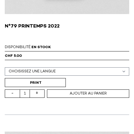
N°79 PRINTEMPS 2022
DISPONIBILITÉ
EN STOCK
CHF 5.00
Support (print ou digital)
PRINT
-
+
AJOUTER AU PANIER