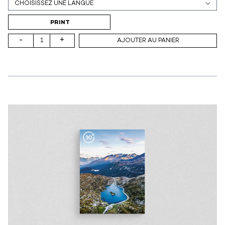
Support (print ou digital)
PRINT
-
+
AJOUTER AU PANIER