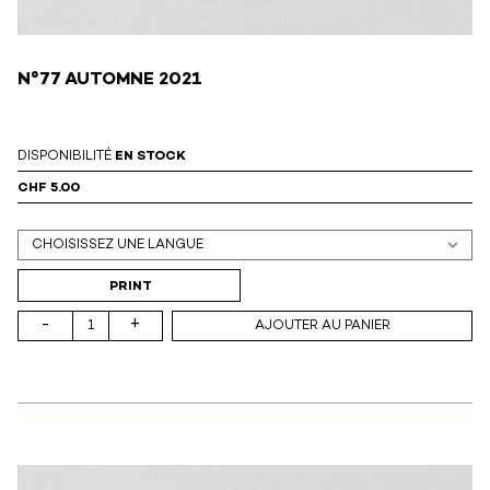
N°77 AUTOMNE 2021
DISPONIBILITÉ
EN STOCK
CHF 5.00
Support (print ou digital)
PRINT
-
+
AJOUTER AU PANIER