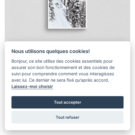
Nous utilisons quelques cookies!
N°61 COLLECTOR HIVER 2016-2017
Bonjour, ce site utilise des cookies essentiels pour
assurer son bon fonctionnement et des cookies de
suivi pour comprendre comment vous interagissez
DISPONIBILITÉ
EN STOCK
avec lui. Ce dernier ne sera fixé qu'après accord.
Laissez-moi choisir
CHF 5.00
Tout accepter
Support (print ou digital)
PRINT
Tout refuser
-
+
AJOUTER AU PANIER