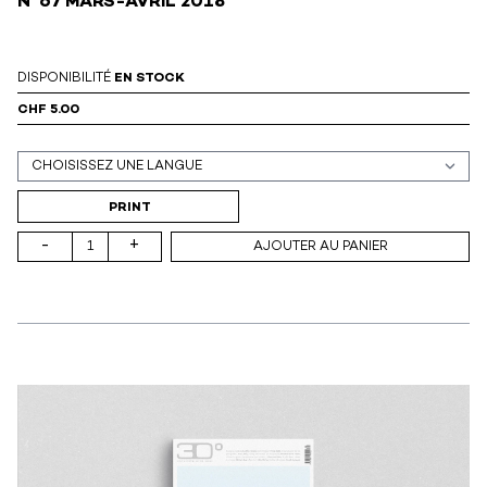
N°67 MARS-AVRIL 2018
DISPONIBILITÉ
EN STOCK
CHF 5.00
Support (print ou digital)
PRINT
-
+
AJOUTER AU PANIER