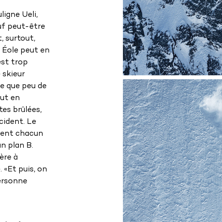
igne Ueli,
auf peut-être
t, surtout,
, Éole peut en
est trop
 skieur
re que peu de
out en
tes brûlées,
cident. Le
ment chacun
un plan B.
ère à
. «Et puis, on
personne