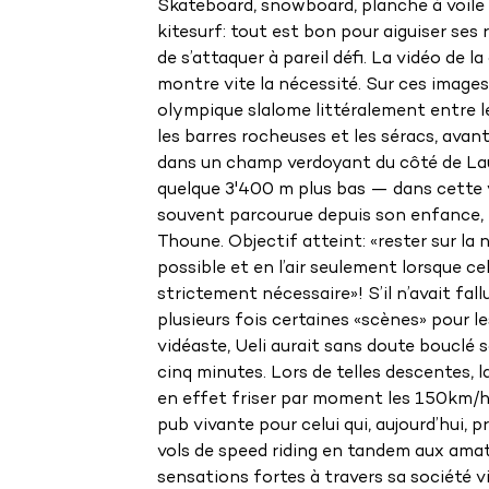
Skateboard, snowboard, planche à voil
kitesurf: tout est bon pour aiguiser ses 
de s’attaquer à pareil défi. La vidéo de l
montre vite la nécessité. Sur ces images,
olympique slalome littéralement entre l
les barres rocheuses et les séracs, avant 
dans un champ verdoyant du côté de La
quelque 3'400 m plus bas — dans cette v
souvent parcourue depuis son enfance,
Thoune. Objectif atteint: «rester sur la n
possible et en l’air seulement lorsque ce
strictement nécessaire»! S’il n’avait fall
plusieurs fois certaines «scènes» pour l
vidéaste, Ueli aurait sans doute bouclé 
cinq minutes. Lors de telles descentes, l
en effet friser par moment les 150km/h!
pub vivante pour celui qui, aujourd’hui, 
vols de speed riding en tandem aux ama
sensations fortes à travers sa société 