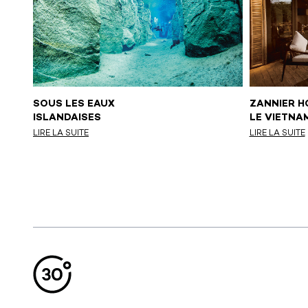
SOUS LES EAUX
ZANNIER H
ISLANDAISES
LE VIETNA
VD)
LIRE LA SUITE
LIRE LA SUITE
Aller en haut de la page
Bas de page