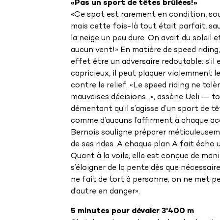
«Pas un sport de têtes brûlées!»
«Ce spot est rarement en condition, soul
mais cette fois-là tout était parfait, s
la neige un peu dure. On avait du soleil e
aucun vent!» En matière de speed riding
effet être un adversaire redoutable: s’il 
capricieux, il peut plaquer violemment le
contre le relief. «Le speed riding ne tolè
mauvaises décisions…», assène Ueli — t
démentant qu’il s’agisse d’un sport de tê
comme d’aucuns l’affirment à chaque ac
Bernois souligne préparer méticuleuse
de ses rides. A chaque plan A fait écho 
Quant à la voile, elle est conçue de mani
s’éloigner de la pente dès que nécessaire
ne fait de tort à personne; on ne met 
d’autre en danger».
5 minutes pour dévaler 3'400 m