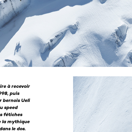
ire à recevoir
998, puis
 bernois Ueli
du speed
s fétiches
e la mythique
dans le dos.