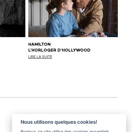
HAMILTON
GLAC
L’HORLOGER D’HOLLYWOOD
ILS 
GLAC
LIRE LA SUITE
LIRE L
Nous utilisons quelques cookies!
Bonjour, ce site utilise des cookies essentiels