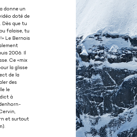
ça donne un
 vidéo doté de
. Dès que tu
u falaise, tu
D!» Le Bernois
galement
uis 2006. Il
isse. Ce «mix
pour la glisse
ect de la
aler des
le le
dict à
ündenhorn-
Cervin,
rn et surtout
m).