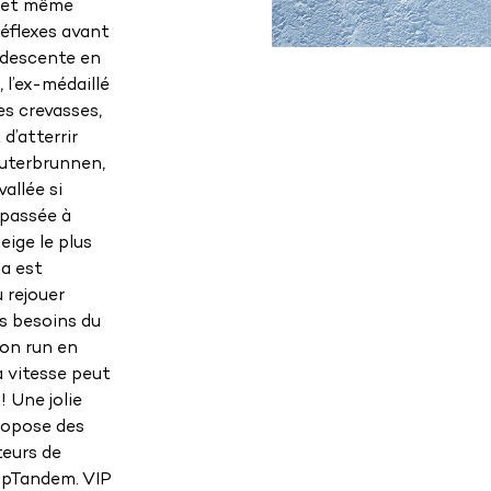
e et même
réflexes avant
a descente en
 l’ex-médaillé
es crevasses,
d’atterrir
uterbrunnen,
allée si
 passée à
eige le plus
la est
u rejouer
es besoins du
son run en
a vitesse peut
 Une jolie
propose des
teurs de
vipTandem. VIP