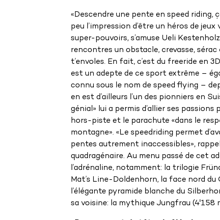
«Descendre une pente en speed riding, 
peu l’impression d’être un héros de jeux
super-pouvoirs, s’amuse Ueli Kestenholz
rencontres un obstacle, crevasse, sérac o
t’envoles. En fait, c’est du freeride en 3
est un adepte de ce sport extrême – é
connu sous le nom de speed flying – dep
en est d’ailleurs l’un des pionniers en Su
génial» lui a permis d’allier ses passions 
hors-piste et le parachute «dans le resp
montagne». «Le speedriding permet d’av
pentes autrement inaccessibles», rappel
quadragénaire. Au menu passé de cet ad
l’adrénaline, notamment: la trilogie Fr
Mat’s Line-Doldenhorn, la face nord du 
l’élégante pyramide blanche du Silberho
sa voisine: la mythique Jungfrau (4'158 