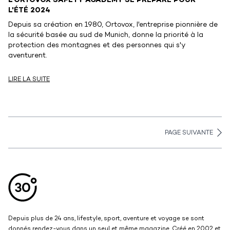
L'ORTOVOX SAFETY ACADEMY SE PRÉPARE POUR
L'ÉTÉ 2024
Depuis sa création en 1980, Ortovox, l'entreprise pionnière de
la sécurité basée au sud de Munich, donne la priorité à la
protection des montagnes et des personnes qui s'y
aventurent.
LIRE LA SUITE
PAGE SUIVANTE
Aller en haut de la page
Bas de page
Depuis plus de 24 ans, lifestyle, sport, aventure et voyage se sont
donnés rendez-vous dans un seul et même magazine. Créé en 2002 et