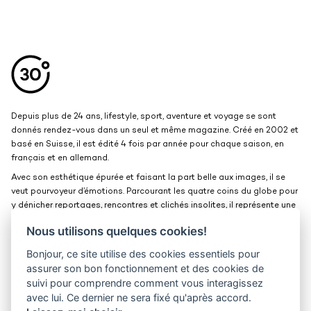
Aller en haut de la page
Bas de page
Depuis plus de 24 ans, lifestyle, sport, aventure et voyage se sont
donnés rendez-vous dans un seul et même magazine. Créé en 2002 et
basé en Suisse, il est édité 4 fois par année pour chaque saison, en
français et en allemand.
Avec son esthétique épurée et faisant la part belle aux images, il se
veut pourvoyeur d’émotions. Parcourant les quatre coins du globe pour
y dénicher reportages, rencontres et clichés insolites, il représente une
belle et grande fenêtre ouverte sur le monde.
Nous utilisons quelques cookies!
Bonjour, ce site utilise des cookies essentiels pour
Kits médias
Contact
assurer son bon fonctionnement et des cookies de
suivi pour comprendre comment vous interagissez
Jobs
Confidentialité
avec lui. Ce dernier ne sera fixé qu'après accord.