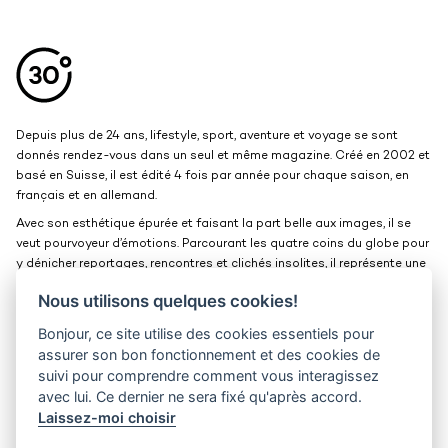
Aller en haut de la page
Bas de page
Depuis plus de 24 ans, lifestyle, sport, aventure et voyage se sont
donnés rendez-vous dans un seul et même magazine. Créé en 2002 et
basé en Suisse, il est édité 4 fois par année pour chaque saison, en
français et en allemand.
Avec son esthétique épurée et faisant la part belle aux images, il se
veut pourvoyeur d’émotions. Parcourant les quatre coins du globe pour
y dénicher reportages, rencontres et clichés insolites, il représente une
belle et grande fenêtre ouverte sur le monde.
Nous utilisons quelques cookies!
Bonjour, ce site utilise des cookies essentiels pour
Kits médias
Contact
assurer son bon fonctionnement et des cookies de
suivi pour comprendre comment vous interagissez
Jobs
Confidentialité
avec lui. Ce dernier ne sera fixé qu'après accord.
Laissez-moi choisir
30° magazine
Pl. de la Palud 23