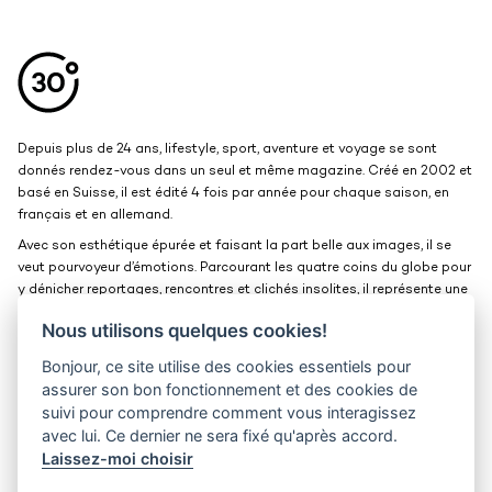
Aller en haut de la page
Bas de page
Depuis plus de 24 ans, lifestyle, sport, aventure et voyage se sont
donnés rendez-vous dans un seul et même magazine. Créé en 2002 et
basé en Suisse, il est édité 4 fois par année pour chaque saison, en
français et en allemand.
Avec son esthétique épurée et faisant la part belle aux images, il se
veut pourvoyeur d’émotions. Parcourant les quatre coins du globe pour
y dénicher reportages, rencontres et clichés insolites, il représente une
belle et grande fenêtre ouverte sur le monde.
Nous utilisons quelques cookies!
Bonjour, ce site utilise des cookies essentiels pour
Kits médias
Contact
assurer son bon fonctionnement et des cookies de
suivi pour comprendre comment vous interagissez
Jobs
Confidentialité
avec lui. Ce dernier ne sera fixé qu'après accord.
Laissez-moi choisir
30° magazine
Pl. de la Palud 23