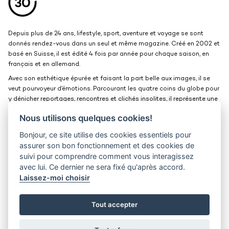
Depuis plus de 24 ans, lifestyle, sport, aventure et voyage se sont
donnés rendez-vous dans un seul et même magazine. Créé en 2002 et
basé en Suisse, il est édité 4 fois par année pour chaque saison, en
français et en allemand.
Avec son esthétique épurée et faisant la part belle aux images, il se
veut pourvoyeur d’émotions. Parcourant les quatre coins du globe pour
y dénicher reportages, rencontres et clichés insolites, il représente une
belle et grande fenêtre ouverte sur le monde.
Nous utilisons quelques cookies!
Bonjour, ce site utilise des cookies essentiels pour
Kits médias
Contact
assurer son bon fonctionnement et des cookies de
suivi pour comprendre comment vous interagissez
Jobs
Confidentialité
avec lui. Ce dernier ne sera fixé qu'après accord.
Laissez-moi choisir
30° magazine
Pl. de la Palud 23
1003 Lausanne
Tout accepter
© 2002-2026 30° magazine - Tous droits réservés
District Creative Lab sàrl