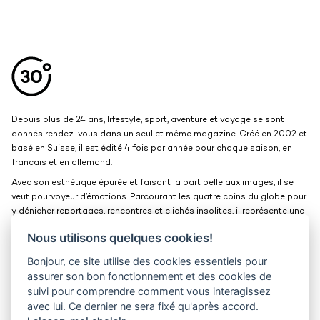
Aller en haut de la page
Bas de page
Depuis plus de 24 ans, lifestyle, sport, aventure et voyage se sont
donnés rendez-vous dans un seul et même magazine. Créé en 2002 et
basé en Suisse, il est édité 4 fois par année pour chaque saison, en
français et en allemand.
Avec son esthétique épurée et faisant la part belle aux images, il se
veut pourvoyeur d’émotions. Parcourant les quatre coins du globe pour
y dénicher reportages, rencontres et clichés insolites, il représente une
belle et grande fenêtre ouverte sur le monde.
Nous utilisons quelques cookies!
Bonjour, ce site utilise des cookies essentiels pour
Kits médias
Contact
assurer son bon fonctionnement et des cookies de
suivi pour comprendre comment vous interagissez
Jobs
Confidentialité
avec lui. Ce dernier ne sera fixé qu'après accord.