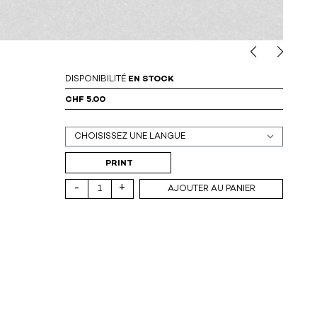
DISPONIBILITÉ
EN STOCK
CHF 5.00
Support (print ou digital)
PRINT
-
+
AJOUTER AU PANIER