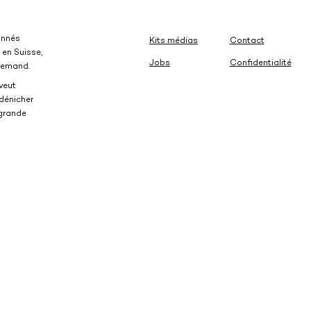
donnés
Kits médias
Contact
en Suisse,
Jobs
Confidentialité
llemand.
 veut
 dénicher
 grande