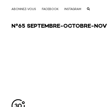
ABONNEZ-VOUS
FACEBOOK
INSTAGRAM
N°65 SEPTEMBRE-OCTOBRE-NOV
Aller en haut de la page
Bas de page