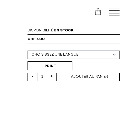
DISPONIBILITÉ
EN STOCK
CHF 5.00
Support (print ou digital)
PRINT
-
+
AJOUTER AU PANIER