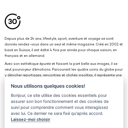
Aller en haut de la page
Bas de page
Depuis plus de 24 ans, lifestyle, sport, aventure et voyage se sont
donnés rendez-vous dans un seul et même magazine. Créé en 2002 et
basé en Suisse, il est édité 4 fois par année pour chaque saison, en
français et en allemand.
Avec son esthétique épurée et faisant la part belle aux images, il se
veut pourvoyeur d’émotions. Parcourant les quatre coins du globe pour
y dénicher reportages, rencontres et clichés insolites, il représente une
belle et grande fenêtre ouverte sur le monde.
Nous utilisons quelques cookies!
Bonjour, ce site utilise des cookies essentiels pour
Kits médias
Contact
assurer son bon fonctionnement et des cookies de
suivi pour comprendre comment vous interagissez
Jobs
Confidentialité
avec lui. Ce dernier ne sera fixé qu'après accord.
Laissez-moi choisir
30° magazine
Pl. de la Palud 23