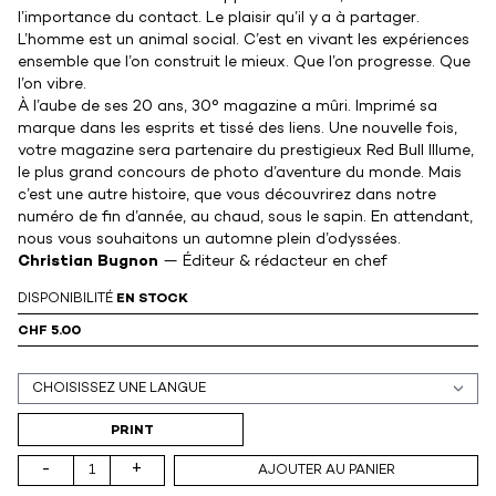
l’importance du contact. Le plaisir qu’il y a à partager.
L’homme est un animal social. C’est en vivant les expériences
ensemble que l’on construit le mieux. Que l’on progresse. Que
l’on vibre.
À l’aube de ses 20 ans, 30° magazine a mûri. Imprimé sa
marque dans les esprits et tissé des liens. Une nouvelle fois,
votre magazine sera partenaire du prestigieux Red Bull Illume,
le plus grand concours de photo d’aventure du monde. Mais
c’est une autre histoire, que vous découvrirez dans notre
numéro de fin d’année, au chaud, sous le sapin. En attendant,
nous vous souhaitons un automne plein d’odyssées.
Christian Bugnon
— Éditeur & rédacteur en chef
DISPONIBILITÉ
EN STOCK
CHF 5.00
Support (print ou digital)
PRINT
-
+
AJOUTER AU PANIER