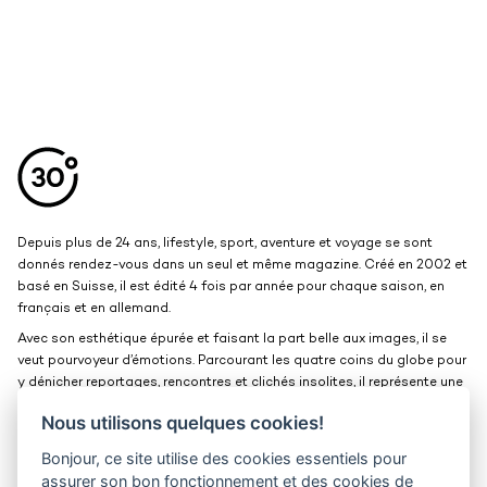
Aller en haut de la page
Bas de page
Depuis plus de 24 ans, lifestyle, sport, aventure et voyage se sont
donnés rendez-vous dans un seul et même magazine. Créé en 2002 et
basé en Suisse, il est édité 4 fois par année pour chaque saison, en
français et en allemand.
Avec son esthétique épurée et faisant la part belle aux images, il se
veut pourvoyeur d’émotions. Parcourant les quatre coins du globe pour
y dénicher reportages, rencontres et clichés insolites, il représente une
belle et grande fenêtre ouverte sur le monde.
Nous utilisons quelques cookies!
Bonjour, ce site utilise des cookies essentiels pour
Kits médias
Contact
assurer son bon fonctionnement et des cookies de