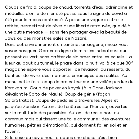
Coups de froid, coups de chaud, torrents d’eau, adrénaline et
médailles d’or, le dernier été passé sous le signe du covid a
été pour le moins contrasté. À peine une vague s’est-elle
retirée, permettant de rêver d’une liberté retrouvée, que déjà
une autre menace — sans rien partager avec la beauté de
Jaws ou des monstres salés de Nazaré.
Dans cet environnement un tantinet anxiogène, mieux vaut
savoir naviguer. Garder en ligne de mire les indicateurs qui
passent au vert, sans arrêter de slalomer entre les écueils. La
lueur au bout du tunnel, le phare dans la nuit, voilà ce que 30°
magazine espère vous apporter : de l’évasion, du ressenti, du
bonheur de vivre, des moments émancipés des réalités. Au
menu, cette fois : coup de projecteur sur une vallée perdue du
Karakorum. Coup de poker en kayak (à la Dane Jackson
dévalant le Salto del Maule). Coup de génie (façon
SolarStratos). Coups de pédales à travers les Alpes et
jusqu’au Zanskar. Autant de fenêtres sur l’horizon, ouvertes
sur la multitude des possibles. Autant de récits hors du
commun mais qui tissent une toile commune : des aventures
humaines, pétries d’émotion(s), qui donnent foi en soi et en
l’avenir.
Si la crise du covid nous a appris une chose, c’est bien