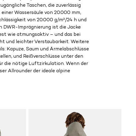
 zugängliche Taschen, die zuverlässig
it einer Wassersäule von 20.000 mm,
hlässigkeit von 20.000 g/m²/24 h und
n DWR-Imprägnierung ist die Jacke
st wie atmungsaktiv – und das bei
t und leichter Verstaubarkeit. Weitere
ils: Kapuze, Saum und Ärmelabschlüsse
tellen, und Reißverschlüsse unter den
r die nötige Luftzirkulation. Wenn der
eser Allrounder der ideale alpine