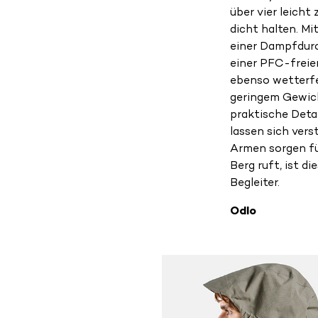
über vier leicht
dicht halten. M
einer Dampfdurc
einer PFC-freie
ebenso wetterfe
geringem Gewich
praktische Deta
lassen sich vers
Armen sorgen fü
Berg ruft, ist di
Begleiter.
Odlo