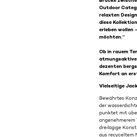
Brücke zwische
Outdoor Catego
relaxten Desig
diese Kollektio
erleben wollen
möchten.“
Ob in rauem Te
atmungsaktiven
dezenten bergs
Komfort an erst
Vielseitige Ja
Bewährtes Konze
der wasserdicht
punktet mit übe
angenehmerem Tr
dreilagige Konst
aus recyceltem