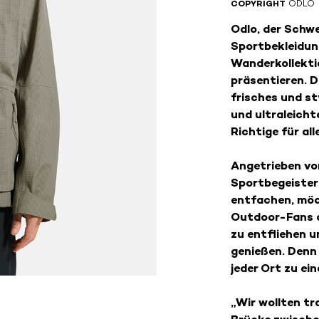
COPYRIGHT
ODLO
Odlo, der Schw
Sportbekleidung
Wanderkollekti
präsentieren. D
frisches und st
und ultraleicht
Richtige für al
Angetrieben von
Sportbegeisteru
entfachen, möc
Outdoor-Fans d
zu entfliehen u
genießen. Denn 
jeder Ort zu ei
„Wir wollten tr