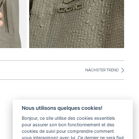
NÄCHSTER TREND
Nous utilisons quelques cookies!
Bonjour, ce site utilise des cookies essentiels
30° magazine
pour assurer son bon fonctionnement et des
Pl. de la Palud 23
cookies de suivi pour comprendre comment
1003 Lausanne
vous interagissez avec lui. Ce dernier ne sera fixé