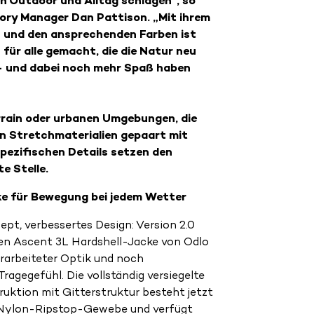
n Outdoor und Alltag schlagen“, so
ry Manager Dan Pattison. „Mit ihrem
n und den ansprechenden Farben ist
n für alle gemacht, die die Natur neu
 – und dabei noch mehr Spaß haben
rrain oder urbanen Umgebungen, die
 Stretchmaterialien gepaart mit
pezifischen Details setzen den
e Stelle.
cke für Bewegung bei jedem Wetter
pt, verbessertes Design: Version 2.0
en Ascent 3L Hardshell-Jacke von Odlo
rarbeiteter Optik und noch
agegefühl. Die vollständig versiegelte
ruktion mit Gitterstruktur besteht jetzt
 Nylon-Ripstop-Gewebe und verfügt