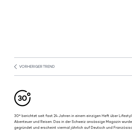
VORHERIGER TREND
Aller en haut de la page
Bas de page
30° berichtet seit fast 24 Jahren in einem einzigen Heft über Lifestyl
Abenteuer und Reisen. Das in der Schweiz ansässige Magazin wurd
gegründet und erscheint viermal jährlich auf Deutsch und Französisc