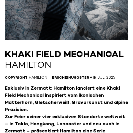
KHAKI FIELD MECHANICAL
HAMILTON
COPYRIGHT
HAMILTON
ERSCHEINUNGSTERMIN
JULI 2025
Exklusiv in Zermatt: Hamilton lanciert eine Khaki
Field Mechanical inspiriert vom ikonischen
Matterhorn, Gletscherweiß, Gravurkunst und alpine
Präzision.
Zur Feier seiner vier exklusiven Standorte weltweit
– in Tokio, Hongkong, Lancaster und neu auch in
Zermatt – präsentiert Hamilton eine Serie