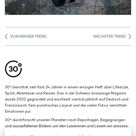
VORHERIGER TREND
NÄCHSTER TREND
Aller en haut de la page
Bas de page
30° berichtet seit fast 24 Jahren in einem einzigen Heft über Lifestyle,
Sport, Abenteuer und Reisen. Das in der Schweiz ansässige Magazin
wurde 2002 gegründet und erscheint viermal jährlich auf Deutsch und
Französisch. Sein puristisches Layout und die vielen Fotos vermitteln
Emotionen pur.
30° durchforscht unseren Planeten nach Reportagen, Begegnungen
und ausgefallenen Bildern, um den Leserinnen und Lesern ein grosses,
schönes Fenster zur Welt zu bieten.