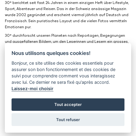
30° berichtet seit fast 24 Jahren in einem einzigen Heft über Lifestyle,
Sport, Abenteuer und Reisen. Das in der Schweiz ansässige Magazin
wurde 2002 gegründet und erscheint viermal jährlich auf Deutsch und
Französisch. Sein puristisches Layout und die vielen Fotos vermitteln
Emotionen pur.
30° durchforscht unseren Planeten nach Reportagen, Begegnungen
und ausgefallenen Bildern, um den Leserinnen und Lesern ein grosses,
schönes Fenster zur Welt zu bieten.
Nous utilisons quelques cookies!
Bonjour, ce site utilise des cookies essentiels pour
Medienkits
Kontakt
assurer son bon fonctionnement et des cookies de
suivi pour comprendre comment vous interagissez
Jobs
Vertraulichkeit
avec lui. Ce dernier ne sera fixé qu'après accord.
Laissez-moi choisir
30° magazine
Pl. de la Palud 23
1003 Lausanne
Tout accepter
© 2002-2026 30° magazine - Alle Rechte vorbehalten
Tout refuser
District Creative Lab sàrl
Developped by
Bee Interactive
and designed by
District Creative Lab sàrl