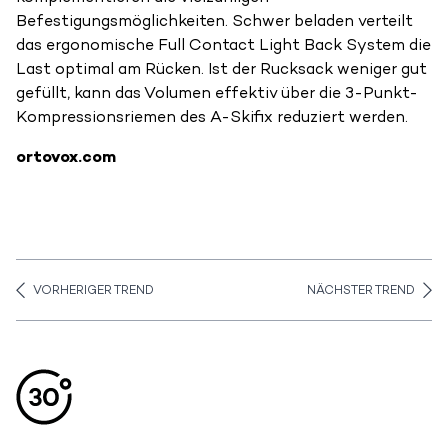
Befestigungsmöglichkeiten. Schwer beladen verteilt
das ergonomische Full Contact Light Back System die
Last optimal am Rücken. Ist der Rucksack weniger gut
gefüllt, kann das Volumen effektiv über die 3-Punkt-
Kompressionsriemen des A-Skifix reduziert werden.
ortovox.com
VORHERIGER TREND
NÄCHSTER TREND
Aller en haut de la page
Bas de page