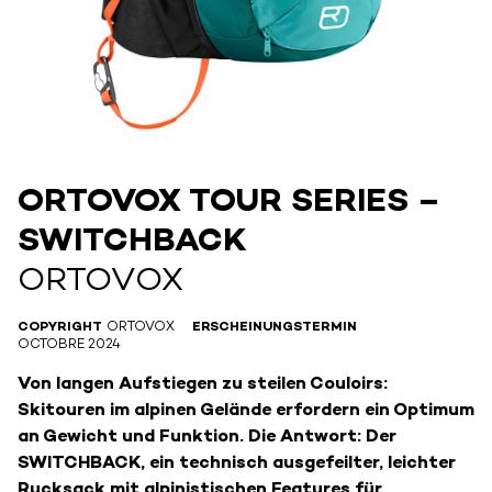
ORTOVOX TOUR SERIES –
SWITCHBACK
ORTOVOX
COPYRIGHT
ORTOVOX
ERSCHEINUNGSTERMIN
OCTOBRE 2024
Von langen Aufstiegen zu steilen Couloirs:
Skitouren im alpinen Gelände erfordern ein Optimum
an Gewicht und Funktion. Die Antwort: Der
SWITCHBACK, ein technisch ausgefeilter, leichter
Rucksack mit alpinistischen Features für