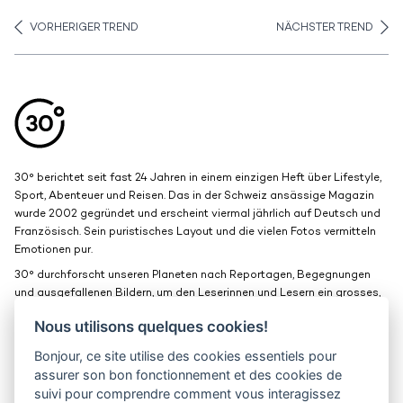
VORHERIGER TREND
NÄCHSTER TREND
Aller en haut de la page
Bas de page
30° berichtet seit fast 24 Jahren in einem einzigen Heft über Lifestyle,
Sport, Abenteuer und Reisen. Das in der Schweiz ansässige Magazin
wurde 2002 gegründet und erscheint viermal jährlich auf Deutsch und
Französisch. Sein puristisches Layout und die vielen Fotos vermitteln
Emotionen pur.
30° durchforscht unseren Planeten nach Reportagen, Begegnungen
und ausgefallenen Bildern, um den Leserinnen und Lesern ein grosses,
schönes Fenster zur Welt zu bieten.
Nous utilisons quelques cookies!
Bonjour, ce site utilise des cookies essentiels pour
Medienkits
Kontakt
assurer son bon fonctionnement et des cookies de
suivi pour comprendre comment vous interagissez
Jobs
Vertraulichkeit