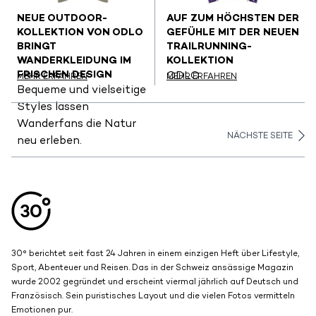
NEUE OUTDOOR-
AUF ZUM HÖCHSTEN DER
KOLLEKTION VON ODLO
GEFÜHLE MIT DER NEUEN
BRINGT
TRAILRUNNING-
WANDERKLEIDUNG IM
KOLLEKTION
FRISCHEN DESIGN
ODLO
MEHR ERFAHREN
MEHR ERFAHREN
Bequeme und vielseitige
Styles lassen
Wanderfans die Natur
NÄCHSTE SEITE
neu erleben.
Aller en haut de la page
Bas de page
30° berichtet seit fast 24 Jahren in einem einzigen Heft über Lifestyle,
Sport, Abenteuer und Reisen. Das in der Schweiz ansässige Magazin
wurde 2002 gegründet und erscheint viermal jährlich auf Deutsch und
Französisch. Sein puristisches Layout und die vielen Fotos vermitteln
Emotionen pur.