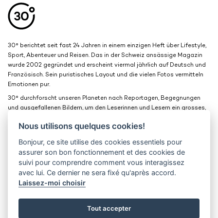
30° berichtet seit fast 24 Jahren in einem einzigen Heft über Lifestyle,
Sport, Abenteuer und Reisen. Das in der Schweiz ansässige Magazin
wurde 2002 gegründet und erscheint viermal jährlich auf Deutsch und
Französisch. Sein puristisches Layout und die vielen Fotos vermitteln
Emotionen pur.
30° durchforscht unseren Planeten nach Reportagen, Begegnungen
und ausgefallenen Bildern, um den Leserinnen und Lesern ein grosses,
schönes Fenster zur Welt zu bieten.
Nous utilisons quelques cookies!
Bonjour, ce site utilise des cookies essentiels pour
Medienkits
Kontakt
assurer son bon fonctionnement et des cookies de
suivi pour comprendre comment vous interagissez
Jobs
Vertraulichkeit
avec lui. Ce dernier ne sera fixé qu'après accord.
Laissez-moi choisir
30° magazine
Pl. de la Palud 23
1003 Lausanne
Tout accepter