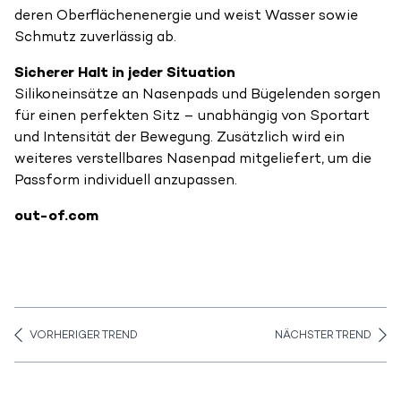
deren Oberflächenenergie und weist Wasser sowie
Schmutz zuverlässig ab.
Sicherer Halt in jeder Situation
Silikoneinsätze an Nasenpads und Bügelenden sorgen
für einen perfekten Sitz – unabhängig von Sportart
und Intensität der Bewegung. Zusätzlich wird ein
weiteres verstellbares Nasenpad mitgeliefert, um die
Passform individuell anzupassen.
out-of.com
VORHERIGER TREND
NÄCHSTER TREND
Aller en haut de la page
Bas de page