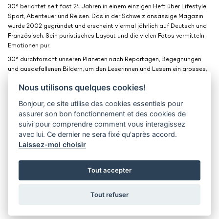
30° berichtet seit fast 24 Jahren in einem einzigen Heft über Lifestyle,
Sport, Abenteuer und Reisen. Das in der Schweiz ansässige Magazin
wurde 2002 gegründet und erscheint viermal jährlich auf Deutsch und
Französisch. Sein puristisches Layout und die vielen Fotos vermitteln
Emotionen pur.
30° durchforscht unseren Planeten nach Reportagen, Begegnungen
und ausgefallenen Bildern, um den Leserinnen und Lesern ein grosses,
schönes Fenster zur Welt zu bieten.
Nous utilisons quelques cookies!
Bonjour, ce site utilise des cookies essentiels pour
Medienkits
Kontakt
assurer son bon fonctionnement et des cookies de
suivi pour comprendre comment vous interagissez
Jobs
Vertraulichkeit
avec lui. Ce dernier ne sera fixé qu'après accord.
Laissez-moi choisir
30° magazine
Pl. de la Palud 23
1003 Lausanne
Tout accepter
© 2002-2026 30° magazine - Alle Rechte vorbehalten
Tout refuser
District Creative Lab sàrl
Developped by
Bee Interactive
and designed by
District Creative Lab sàrl