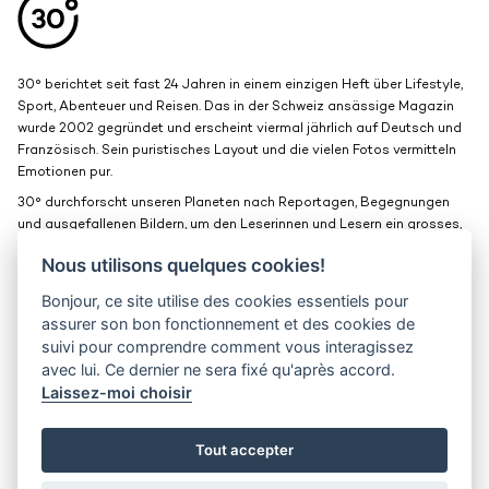
30° berichtet seit fast 24 Jahren in einem einzigen Heft über Lifestyle,
Sport, Abenteuer und Reisen. Das in der Schweiz ansässige Magazin
wurde 2002 gegründet und erscheint viermal jährlich auf Deutsch und
Französisch. Sein puristisches Layout und die vielen Fotos vermitteln
Emotionen pur.
30° durchforscht unseren Planeten nach Reportagen, Begegnungen
und ausgefallenen Bildern, um den Leserinnen und Lesern ein grosses,
schönes Fenster zur Welt zu bieten.
Nous utilisons quelques cookies!
Bonjour, ce site utilise des cookies essentiels pour
Medienkits
Kontakt
assurer son bon fonctionnement et des cookies de
suivi pour comprendre comment vous interagissez
Jobs
Vertraulichkeit
avec lui. Ce dernier ne sera fixé qu'après accord.
Laissez-moi choisir
30° magazine
Pl. de la Palud 23
1003 Lausanne
Tout accepter
© 2002-2026 30° magazine - Alle Rechte vorbehalten