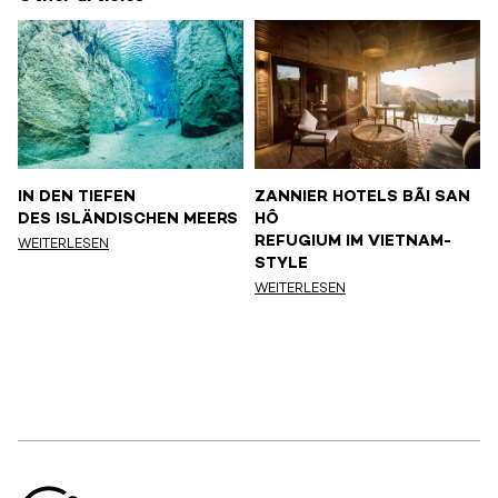
IN DEN TIEFEN
ZANNIER HOTELS BÃI SAN
DES ISLÄNDISCHEN MEERS
HÔ
REFUGIUM IM VIETNAM-
WEITERLESEN
STYLE
WEITERLESEN
Aller en haut de la page
Bas de page