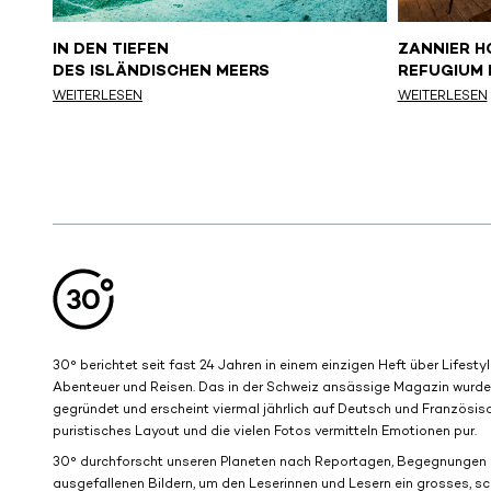
T DEM
IN DEN TIEFEN
ZANNIER H
DES ISLÄNDISCHEN MEERS
REFUGIUM 
X
WEITERLESEN
WEITERLESEN
Aller en haut de la page
Bas de page
30° berichtet seit fast 24 Jahren in einem einzigen Heft über Lifestyl
Abenteuer und Reisen. Das in der Schweiz ansässige Magazin wurd
gegründet und erscheint viermal jährlich auf Deutsch und Französisc
puristisches Layout und die vielen Fotos vermitteln Emotionen pur.
30° durchforscht unseren Planeten nach Reportagen, Begegnungen
ausgefallenen Bildern, um den Leserinnen und Lesern ein grosses, s