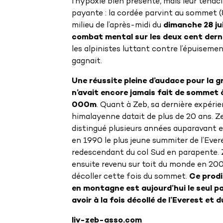
l’hypoxie bien présente, mais leur ténaci
payante : la cordée parvint au sommet 
milieu de l’après-midi du
dimanche 28 jui
combat mental sur les deux cent dern
les alpinistes luttant contre l’épuisemen
gagnait.
Une réussite pleine d’audace pour la g
n’avait encore jamais fait de sommet à
000m
. Quant à Zeb, sa dernière expéri
himalayenne datait de plus de 20 ans. Ze
distingué plusieurs années auparavant 
en 1990 le plus jeune summiter de l’Ever
redescendant du col Sud en parapente. 
ensuite revenu sur toit du monde en 20
décoller cette fois du sommet.
Ce prodi
en montagne est aujourd’hui le seul p
avoir à la fois décollé de l’Everest et d
liv-zeb-asso.com