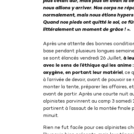
plus c’était dur, mais plus on avait la c
nous allions y arriver. Nos corps ne ré
normalement, mais nous étions hypers 
Quand nos pieds ont quitté le sol, ce fû
littéralement un moment de grâce ! ».
Après une attente des bonnes conditio
base pendant plusieurs longues semaines
se sont élancés vendredi 26 Juillet,
à le
avec le sens de l’éthique qui les anime 
oxygène, en portant leur matériel
, ce 
à l’arrivée de devoir, avant de pouvoir se 
monter la tente, préparer les affaires, et
avant de partir. Après une courte nuit a
alpinistes parvinrent au camp 3 samedi 2
partirent à l’assaut de la montée finale 
minuit.
Rien ne fut facile pour ces alpinistes c