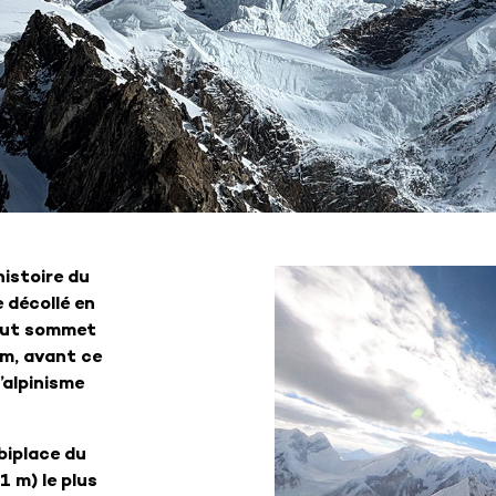
histoire du
 décollé en
haut sommet
1m, avant ce
’alpinisme
 biplace du
 m) le plus