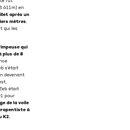
té fut
(8 611m) en
llet après un
iers mètres
,
t qui les
rimpeuse qui
 plus de 8
ence
b s’était
en devenant
est,
Zeb était
01 pour
ge de la voile
arapentiste à
u K2.