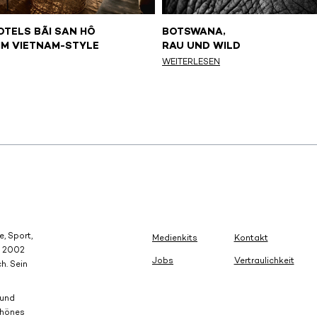
OTELS BÃI SAN HÔ
BOTSWANA,
IM VIETNAM-STYLE
RAU UND WILD
WEITERLESEN
e, Sport,
Medienkits
Kontakt
e 2002
Jobs
Vertraulichkeit
h. Sein
 und
chönes