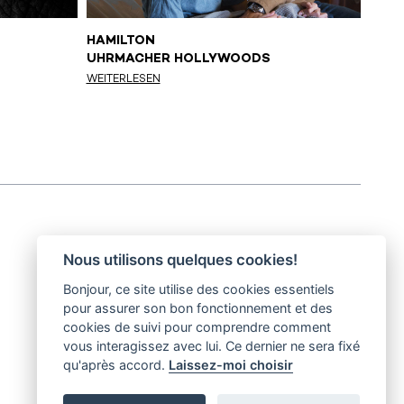
HAMILTON
GLAC
UHRMACHER HOLLYWOODS
GLET
OPTI
WEITERLESEN
WEITE
Nous utilisons quelques cookies!
Bonjour, ce site utilise des cookies essentiels
30° magazine
pour assurer son bon fonctionnement et des
Pl. de la Palud 23
cookies de suivi pour comprendre comment
1003 Lausanne
vous interagissez avec lui. Ce dernier ne sera fixé
qu'après accord.
Laissez-moi choisir
© 2002-2026 30° magazine - Alle Rechte vorbehalten
|
District Creative Lab sàrl