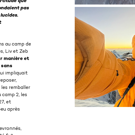
ertitude que
pondaient pas
lucides.
t
ns au camp de
, Liv et Zeb
ur manière et
: sans
qui impliquait
reposer,
 les remballer
u camp 2, les
7, et
peu après
hevronnés,