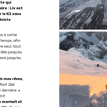
ite qui
ire : Liv est
r le K2 sans
iniste
is à cette
temps, afin
re seul, tout
rdée jusqu’au
ace jusqu’au
.
de mes rêves,
fiait Zeb
 dernière.
«
rit
n montait et