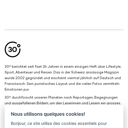
Aller en haut de la page
Bas de page
30° berichtet seit fast 24 Jahren in einem einzigen Heft über Lifestyle,
Sport, Abenteuer und Reisen. Das in der Schweiz ansässige Magazin
wurde 2002 gegründet und erscheint viermal jährlich auf Deutsch und
Französisch. Sein puristisches Layout und die vielen Fotos vermitteln
Emotionen pur.
30° durchforscht unseren Planeten nach Reportagen, Begegnungen
und ausgefallenen Bildern, um den Leserinnen und Lesern ein grosses,
schönes Fenster zur Welt zu bieten.
Nous utilisons quelques cookies!
Bonjour, ce site utilise des cookies essentiels pour
Medienkits
Kontakt