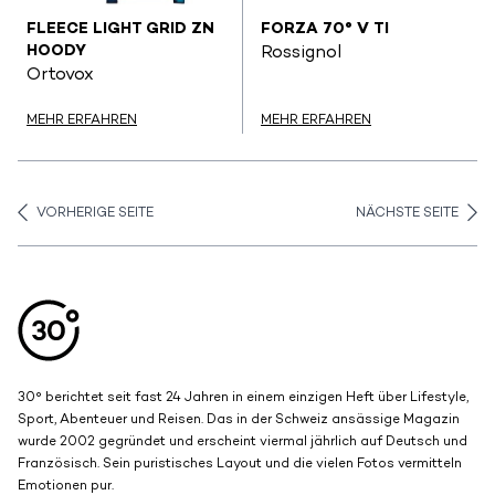
FLEECE LIGHT GRID ZN
FORZA 70° V TI
HOODY
Rossignol
Ortovox
MEHR ERFAHREN
MEHR ERFAHREN
VORHERIGE SEITE
NÄCHSTE SEITE
Aller en haut de la page
Bas de page
30° berichtet seit fast 24 Jahren in einem einzigen Heft über Lifestyle,
Sport, Abenteuer und Reisen. Das in der Schweiz ansässige Magazin
wurde 2002 gegründet und erscheint viermal jährlich auf Deutsch und
Französisch. Sein puristisches Layout und die vielen Fotos vermitteln
Emotionen pur.