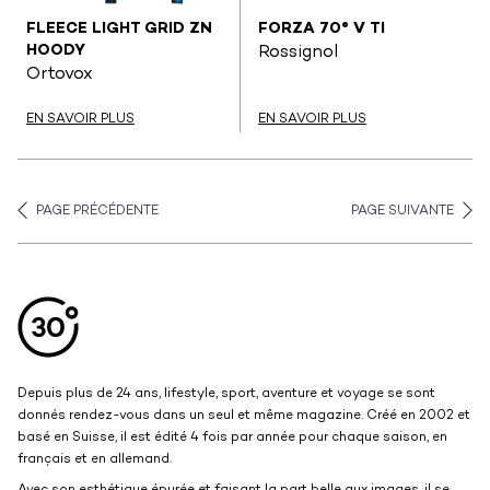
FLEECE LIGHT GRID ZN
FORZA 70° V TI
HOODY
Rossignol
Ortovox
EN SAVOIR PLUS
EN SAVOIR PLUS
PAGE PRÉCÉDENTE
PAGE SUIVANTE
Aller en haut de la page
Bas de page
Depuis plus de 24 ans, lifestyle, sport, aventure et voyage se sont
donnés rendez-vous dans un seul et même magazine. Créé en 2002 et
basé en Suisse, il est édité 4 fois par année pour chaque saison, en
français et en allemand.