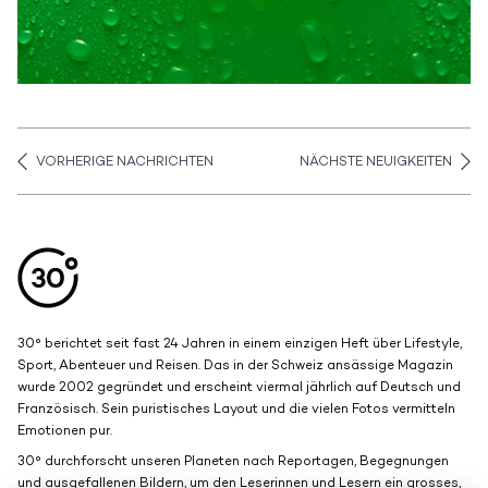
VORHERIGE NACHRICHTEN
NÄCHSTE NEUIGKEITEN
Aller en haut de la page
Bas de page
30° berichtet seit fast 24 Jahren in einem einzigen Heft über Lifestyle,
Sport, Abenteuer und Reisen. Das in der Schweiz ansässige Magazin
wurde 2002 gegründet und erscheint viermal jährlich auf Deutsch und
Französisch. Sein puristisches Layout und die vielen Fotos vermitteln
Emotionen pur.
30° durchforscht unseren Planeten nach Reportagen, Begegnungen
und ausgefallenen Bildern, um den Leserinnen und Lesern ein grosses,