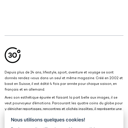
Aller en haut de la page
Bas de page
Depuis plus de 24 ans, lifestyle, sport, aventure et voyage se sont
donnés rendez-vous dans un seul et même magazine. Créé en 2002 et
basé en Suisse, il est édité 4 fois par année pour chaque saison, en
français et en allemand.
Avec son esthétique épurée et faisant la part belle aux images, il se
veut pourvoyeur d’émotions. Parcourant les quatre coins du globe pour
y dénicher reportages, rencontres et clichés insolites, il représente une
belle et grande fenêtre ouverte sur le monde.
Nous utilisons quelques cookies!