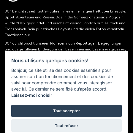
30° berichtet seit fast 24 Jahren in einem einzigen Heft über Lifestyle,
Sport, Abenteuer und Reisen. Das in der Schweiz ansässige Magazin
wurde 2002 gegründet und erscheint viermal jährlich auf Deutsch und
Französisch. Sein puristisches Layout und die vielen Fotos vermitteln
Emotionen pur.
30° durchforscht unseren Planeten nach Reportagen, Begegnungen
und ausgefallenen Bildern, um den Leserinnen und Lesern ein grosses,
schönes Fenster zur Welt zu bieten.
Nous utilisons quelques cookies!
Bonjour, ce site utilise des cookies essentiels pour
Medienkits
Kontakt
assurer son bon fonctionnement et des cookies de
suivi pour comprendre comment vous interagissez
Jobs
Vertraulichkeit
avec lui. Ce dernier ne sera fixé qu'après accord.
Laissez-moi choisir
30° magazine
Pl. de la Palud 23
1003 Lausanne
Tout accepter
© 2002-2026 30° magazine - Alle Rechte vorbehalten
Tout refuser
District Creative Lab sàrl
Developped by
Bee Interactive