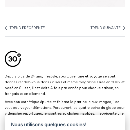
TREND PRÉCÉDENTE
TREND SUIVANTE
Aller en haut de la page
Bas de page
Depuis plus de 24 ans, lifestyle, sport, aventure et voyage se sont
donnés rendez-vous dans un seul et même magazine. Créé en 2002 et
basé en Suisse, il est édité 4 fois par année pour chaque saison, en
français et en allemand.
Avec son esthétique épurée et faisant la part belle aux images, il se
veut pourvoyeur d’émotions. Parcourant les quatre coins du globe pour
y dénicher reportages, rencontres et clichés insolites, il représente une
belle et grande fenêtre ouverte sur le monde.
Nous utilisons quelques cookies!