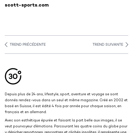
scott-sports.com
TREND PRÉCÉDENTE
TREND SUIVANTE
Aller en haut de la page
Bas de page
Depuis plus de 24 ans, lifestyle, sport, aventure et voyage se sont
donnés rendez-vous dans un seul et même magazine. Créé en 2002 et
basé en Suisse, il est édité 4 fois par année pour chaque saison, en
français et en allemand.
Avec son esthétique épurée et faisant la part belle aux images, il se
veut pourvoyeur d’émotions. Parcourant les quatre coins du globe pour
y dénicher reportages, rencontres et clichés insolites, il représente une