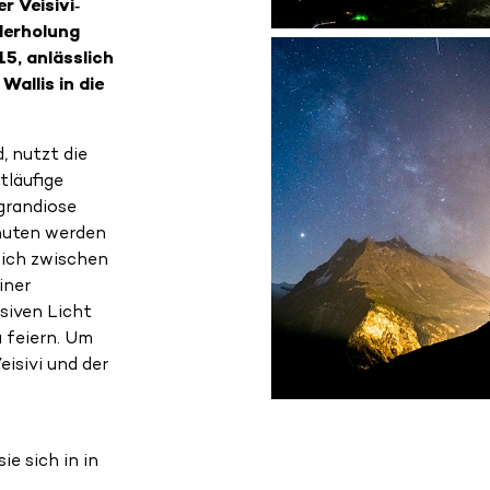
r Veisivi‐
derholung
5, anlässlich
Wallis in die
 nutzt die
tläufige
grandiose
inuten werden
sich zwischen
iner
siven Licht
 feiern. Um
eisivi und der
ie sich in in