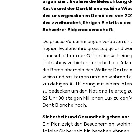
organisiert Evolène die Beleuchtung de
Kette und der Dent Blanche. Eine Wie
des unvergesslichen Gemäldes von 201
des zweihundertjährigen Eintritts des 
Schweizer Eidgenossenschaft.
Da grosse Versammlungen verboten sind,
Region Evolène ihre grosszügige und wei
Landschaft um der Öffentlichkeit eine 
Lichtshow zu bieten. Innerhalb ca. 4 M
die Berge oberhalb des Walliser Dorfes 
weiss und rot färben um sich während e
kurzlebigen Aufführung mit einem inten
zu bedecken um den Nationalfeiertag zu
22 Uhr 30 steigen Millionen Lux zu den V
Dent Blanche hoch.
Sicherheit und Gesundheit gehen vor
Ein Plan zeigt den Besuchern an, wohin s
totaler Sicherheit hin begeben können.