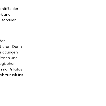
chäfte der
ck und
Zuschauer
der
tieren. Denn
verladungen
eltnah und
logischen
n nur 4 Kilos
ich zurück ins