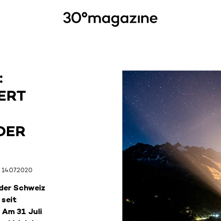
:
ERT
DER
14.07.2020
 der Schweiz
 seit
 Am 31 Juli