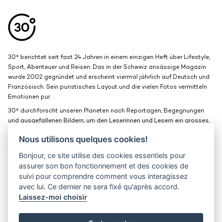
Aller en haut de la page
Bas de page
30° berichtet seit fast 24 Jahren in einem einzigen Heft über Lifestyle,
Sport, Abenteuer und Reisen. Das in der Schweiz ansässige Magazin
wurde 2002 gegründet und erscheint viermal jährlich auf Deutsch und
Französisch. Sein puristisches Layout und die vielen Fotos vermitteln
Emotionen pur.
30° durchforscht unseren Planeten nach Reportagen, Begegnungen
und ausgefallenen Bildern, um den Leserinnen und Lesern ein grosses,
schönes Fenster zur Welt zu bieten.
Nous utilisons quelques cookies!
Bonjour, ce site utilise des cookies essentiels pour
Medienkits
Kontakt
assurer son bon fonctionnement et des cookies de
suivi pour comprendre comment vous interagissez
Jobs
Vertraulichkeit
avec lui. Ce dernier ne sera fixé qu'après accord.
Laissez-moi choisir
30° magazine
Pl. de la Palud 23
1003 Lausanne