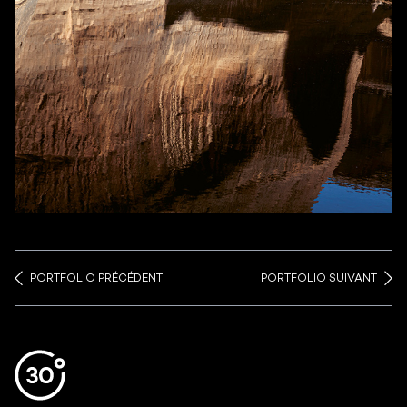
PORTFOLIO PRÉCÉDENT
PORTFOLIO SUIVANT
Aller en haut de la page
Bas de page