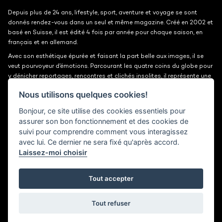
Depuis plus de 24 ans, lifestyle, sport, aventure et voyage se sont
donnés rendez-vous dans un seul et même magazine. Créé en 2002 et
basé en Suisse, il est édité 4 fois par année pour chaque saison, en
français et en allemand.
Avec son esthétique épurée et faisant la part belle aux images, il se
veut pourvoyeur d’émotions. Parcourant les quatre coins du globe pour
y dénicher reportages, rencontres et clichés insolites, il représente une
belle et grande fenêtre ouverte sur le monde.
Nous utilisons quelques cookies!
Bonjour, ce site utilise des cookies essentiels pour
Kits médias
Contact
assurer son bon fonctionnement et des cookies de
suivi pour comprendre comment vous interagissez
Jobs
Confidentialité
avec lui. Ce dernier ne sera fixé qu'après accord.
Laissez-moi choisir
30° magazine
Pl. de la Palud 23
1003 Lausanne
Tout accepter
© 2002-2026 30° magazine - Tous droits réservés
Tout refuser
District Creative Lab sàrl
Developped by
Bee Interactive
and designed by
District Creative Lab sàrl