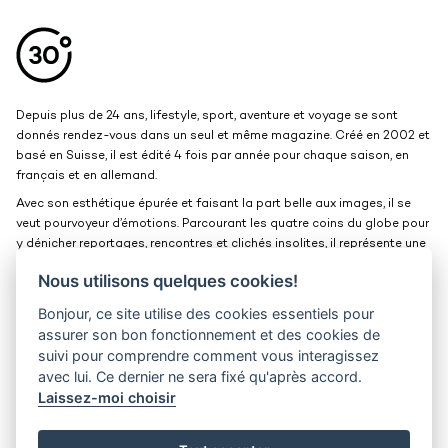
Aller en haut de la page
Bas de page
Depuis plus de 24 ans, lifestyle, sport, aventure et voyage se sont
donnés rendez-vous dans un seul et même magazine. Créé en 2002 et
basé en Suisse, il est édité 4 fois par année pour chaque saison, en
français et en allemand.
Avec son esthétique épurée et faisant la part belle aux images, il se
veut pourvoyeur d’émotions. Parcourant les quatre coins du globe pour
y dénicher reportages, rencontres et clichés insolites, il représente une
belle et grande fenêtre ouverte sur le monde.
Nous utilisons quelques cookies!
Bonjour, ce site utilise des cookies essentiels pour
Kits médias
Contact
assurer son bon fonctionnement et des cookies de
suivi pour comprendre comment vous interagissez
Jobs
Confidentialité
avec lui. Ce dernier ne sera fixé qu'après accord.
Laissez-moi choisir
30° magazine
Pl. de la Palud 23
1003 Lausanne