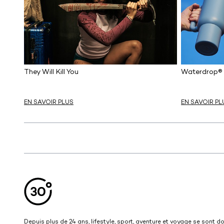
They Will Kill You
Waterdrop® 
EN SAVOIR PLUS
EN SAVOIR PL
Aller en haut de la page
Bas de page
Depuis plus de 24 ans, lifestyle, sport, aventure et voyage se sont 