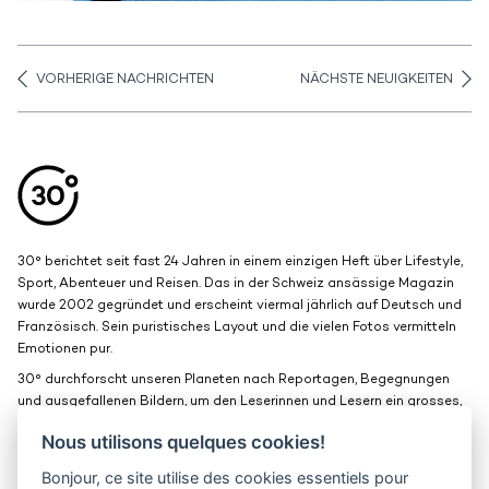
VORHERIGE NACHRICHTEN
NÄCHSTE NEUIGKEITEN
Aller en haut de la page
Bas de page
30° berichtet seit fast 24 Jahren in einem einzigen Heft über Lifestyle,
Sport, Abenteuer und Reisen. Das in der Schweiz ansässige Magazin
wurde 2002 gegründet und erscheint viermal jährlich auf Deutsch und
Französisch. Sein puristisches Layout und die vielen Fotos vermitteln
Emotionen pur.
30° durchforscht unseren Planeten nach Reportagen, Begegnungen
und ausgefallenen Bildern, um den Leserinnen und Lesern ein grosses,
schönes Fenster zur Welt zu bieten.
Nous utilisons quelques cookies!
Bonjour, ce site utilise des cookies essentiels pour