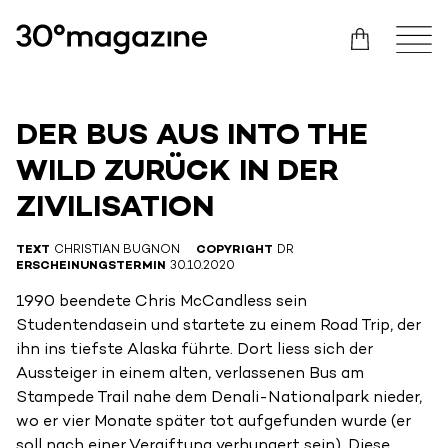
DER BUS AUS INTO THE
WILD ZURÜCK IN DER
ZIVILISATION
TEXT
CHRISTIAN BUGNON
COPYRIGHT
DR
ERSCHEINUNGSTERMIN
30.10.2020
1990 beendete Chris McCandless sein
Studentendasein und startete zu einem Road Trip, der
ihn ins tiefste Alaska führte. Dort liess sich der
Aussteiger in einem alten, verlassenen Bus am
Stampede Trail nahe dem Denali-Nationalpark nieder,
wo er vier Monate später tot aufgefunden wurde (er
soll nach einer Vergiftung verhungert sein). Diese