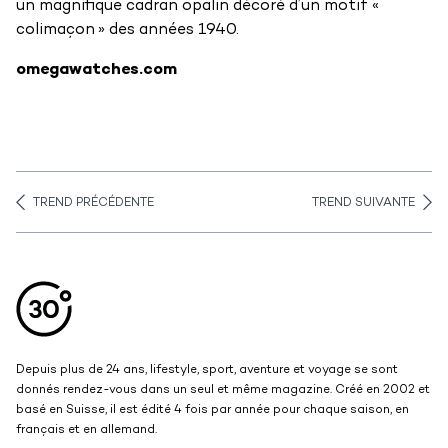
un magnifique cadran opalin décoré d’un motif «
colimaçon » des années 1940.
omegawatches.com
TREND PRÉCÉDENTE
TREND SUIVANTE
Aller en haut de la page
Bas de page
Depuis plus de 24 ans, lifestyle, sport, aventure et voyage se sont
donnés rendez-vous dans un seul et même magazine. Créé en 2002 et
basé en Suisse, il est édité 4 fois par année pour chaque saison, en
français et en allemand.