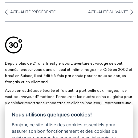
ACTUALITÉ PRÉCÉDENTE
ACTUALITÉ SUIVANTE
Aller en haut de la page
Bas de page
Depuis plus de 24 ans, lifestyle, sport, aventure et voyage se sont
donnés rendez-vous dans un seul et même magazine. Créé en 2002 et
basé en Suisse, il est édité 4 fois par année pour chaque saison, en
français et en allemand.
Avec son esthétique épurée et faisant la part belle aux images, il se
veut pourvoyeur d’émotions. Parcourant les quatre coins du globe pour
y dénicher reportages, rencontres et clichés insolites, il représente une
belle et grande fenêtre ouverte sur le monde.
Nous utilisons quelques cookies!
Bonjour, ce site utilise des cookies essentiels pour
Kits médias
Contact
assurer son bon fonctionnement et des cookies de
suivi pour comprendre comment vous interagissez