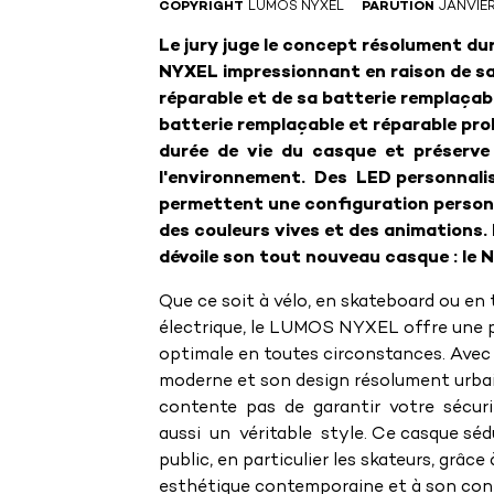
COPYRIGHT
LUMOS NYXEL
PARUTION
JANVIE
Le
jury
juge
le
concept
résolument
du
NYXEL
impressionnant
en
raison
de
s
réparable
et
de
sa
batterie
remplaçabl
batterie
remplaçable
et
réparable pro
durée
de
vie
du
casque
et
préserve
l'environnement.
Des
LED
personnali
permettent
une
configuration
person
des
couleurs
vives
et des
animations.
dévoile
son
tout
nouveau
casque
:
le
N
Que ce soit à vélo, en skateboard ou en 
électrique, le LUMOS NYXEL offre une 
optimale en toutes circonstances. Avec 
moderne et son design résolument urbain
contente pas de garantir votre sécurit
aussi un véritable style. Ce casque sédu
public, en particulier les skateurs, grâce
esthétique contemporaine et à son con