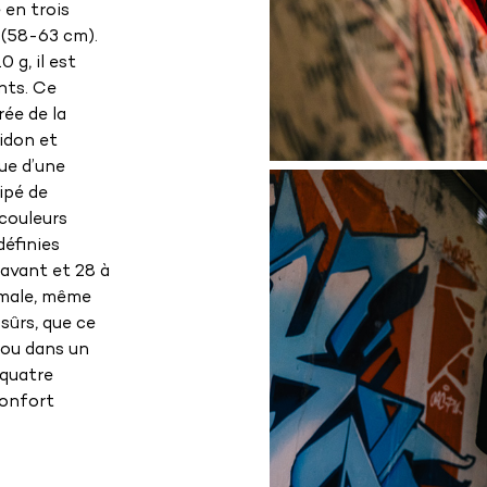
 en trois
L (58-63 cm).
 g, il est
nts. Ce
rée de la
idon et
ue d’une
ipé de
 couleurs
définies
’avant et 28 à
timale, même
 sûrs, que ce
e ou dans un
 quatre
confort