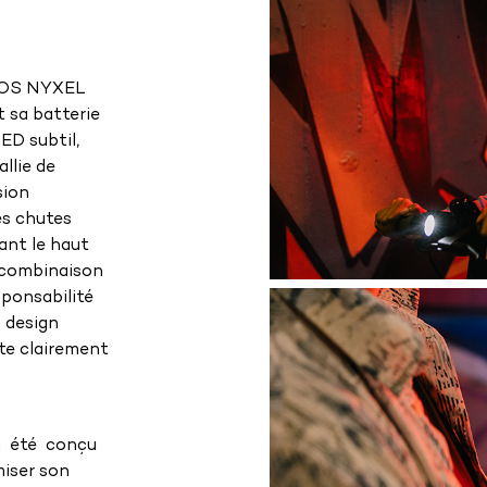
UMOS NYXEL
 sa batterie
ED subtil,
llie de
sion
es chutes
ant le haut
 combinaison
sponsabilité
u design
ite clairement
 été conçu
miser son