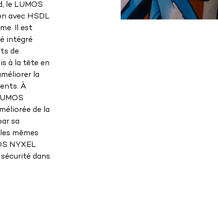
, le LUMOS
ion avec HSDL
e. Il est
é intégré
ts de
s à la tête en
méliorer la
dents. À
 LUMOS
méliorée de la
ar sa
e les mêmes
MOS NYXEL
t sécurité dans