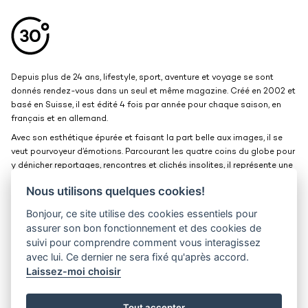
Aller en haut de la page
Bas de page
Depuis plus de 24 ans, lifestyle, sport, aventure et voyage se sont
donnés rendez-vous dans un seul et même magazine. Créé en 2002 et
basé en Suisse, il est édité 4 fois par année pour chaque saison, en
français et en allemand.
Avec son esthétique épurée et faisant la part belle aux images, il se
veut pourvoyeur d’émotions. Parcourant les quatre coins du globe pour
y dénicher reportages, rencontres et clichés insolites, il représente une
belle et grande fenêtre ouverte sur le monde.
Nous utilisons quelques cookies!
Bonjour, ce site utilise des cookies essentiels pour
Kits médias
Contact
assurer son bon fonctionnement et des cookies de
suivi pour comprendre comment vous interagissez
Jobs
Confidentialité
avec lui. Ce dernier ne sera fixé qu'après accord.
Laissez-moi choisir
30° magazine
Pl. de la Palud 23
1003 Lausanne
Tout accepter