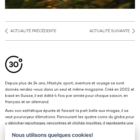
ACTUALITÉ PRÉCÉDENTE
ACTUALITÉ SUIVANTE
Aller en haut de la page
Bas de page
Depuis plus de 24 ans, lifestyle, sport, aventure et voyage se sont
donnés rendez-vous dans un seul et même magazine. Créé en 2002 et
basé en Suisse, il est édité 4 fois par année pour chaque saison, en
français et en allemand.
Avec son esthétique épurée et faisant la part belle aux images, il se
veut pourvoyeur d’émotions. Parcourant les quatre coins du globe pour
y dénicher reportages, rencontres et clichés insolites, il représente une
belle et grande fenêtre ouverte sur le monde.
Nous utilisons quelques cookies!