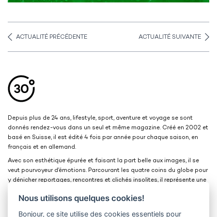
ACTUALITÉ PRÉCÉDENTE
ACTUALITÉ SUIVANTE
Aller en haut de la page
Bas de page
Depuis plus de 24 ans, lifestyle, sport, aventure et voyage se sont
donnés rendez-vous dans un seul et même magazine. Créé en 2002 et
basé en Suisse, il est édité 4 fois par année pour chaque saison, en
français et en allemand.
Avec son esthétique épurée et faisant la part belle aux images, il se
veut pourvoyeur d’émotions. Parcourant les quatre coins du globe pour
y dénicher reportages, rencontres et clichés insolites, il représente une
belle et grande fenêtre ouverte sur le monde.
Nous utilisons quelques cookies!
Bonjour, ce site utilise des cookies essentiels pour