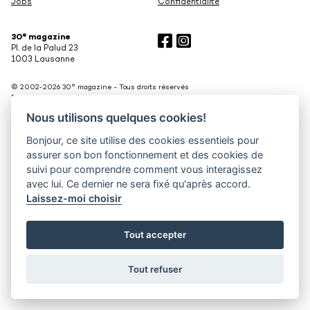
Jobs
Confidentialité
30° magazine
Pl. de la Palud 23
1003 Lausanne
© 2002-2026 30° magazine - Tous droits réservés
District Creative Lab sàrl
Developped by
Bee Interactive
Nous utilisons quelques cookies!
and designed by
District Creative Lab sàrl
Bonjour, ce site utilise des cookies essentiels pour
assurer son bon fonctionnement et des cookies de
suivi pour comprendre comment vous interagissez
avec lui. Ce dernier ne sera fixé qu'après accord.
Laissez-moi choisir
Tout accepter
Tout refuser